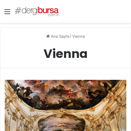
Menü
Ana Sayfa
/
Vienna
Vienna