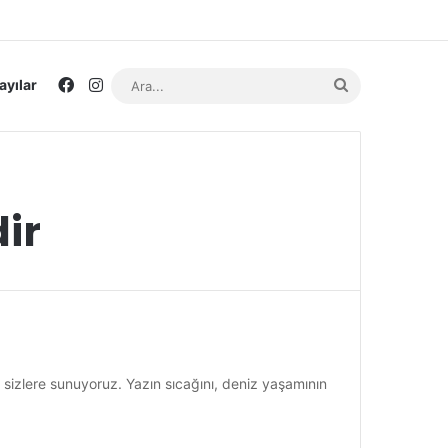
Facebook
Instagram
Ara...
ayılar
dir
u sizlere sunuyoruz. Yazın sıcağını, deniz yaşamının