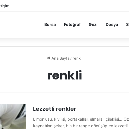
etişim
Bursa
Fotoğraf
Gezi
Dosya
S
Ana Sayfa
/
renkli
renkli
Lezzetli renkler
Limonlusu, kivilisi, portakallısı, elmalısı, çileklisi
kaynatılan şeker, bin bir renge dönüşüp en lezzetli