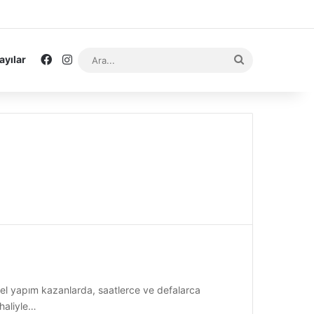
Facebook
Instagram
Ara...
ayılar
… Özel yapım kazanlarda, saatlerce ve defalarca
 haliyle…