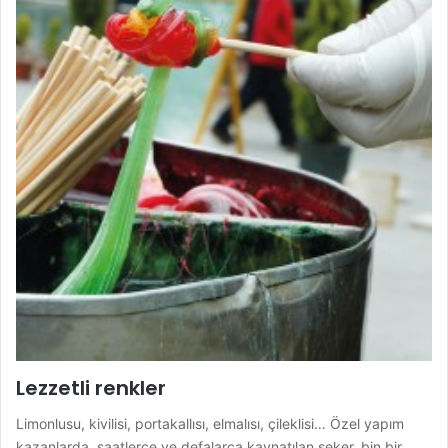
Lezzetli renkler
Limonlusu, kivilisi, portakallısı, elmalısı, çileklisi… Özel yapım
kazanlarda, saatlerce ve defalarca kaynatılan şeker, bin bir