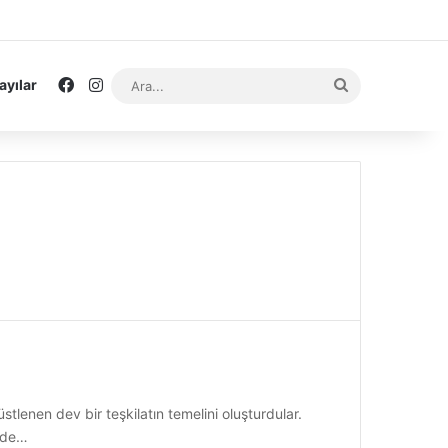
Facebook
Instagram
Ara...
ayılar
tlenen dev bir teşkilatın temelini oluşturdular.
zde…