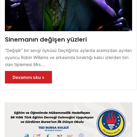
Sinemanın değişen yüzleri
“Değişik” bir sevgi öyküsü Geçtiğimiz aylarda aramızdan ayrılan
oyuncu Robin Willams ve arkasında bıraktığı kalıcı izlerden biri
olan tiplemesi Mrs.…
Devamını oku »