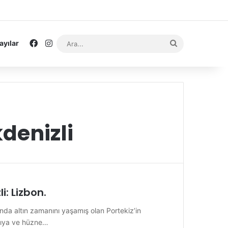
Facebook
Instagram
Ara...
ayılar
denizli
i: Lizbon.
ı’nda altın zamanını yaşamış olan Portekiz’in
cıya ve hüzne…