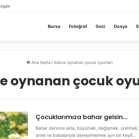
etişim
Bursa
Fotoğraf
Gezi
Dosya
S
Ana Sayfa
/
Ailece oynanan çocuk oyunları
ce oynanan çocuk oyu
Çocuklarımıza bahar gelsin…
Bahar denince akla, büyümek, değişmek, üretmek, n
anne ve babalarıyla deneyimlemek ayrı bir keyif…