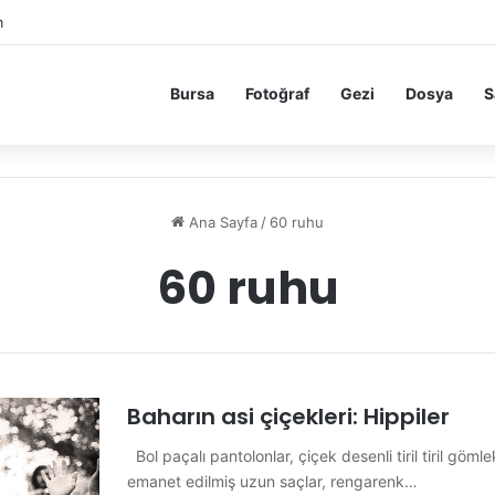
m
Bursa
Fotoğraf
Gezi
Dosya
S
Ana Sayfa
/
60 ruhu
60 ruhu
Baharın asi çiçekleri: Hippiler
Bol paçalı pantolonlar, çiçek desenli tiril tiril göml
emanet edilmiş uzun saçlar, rengarenk…