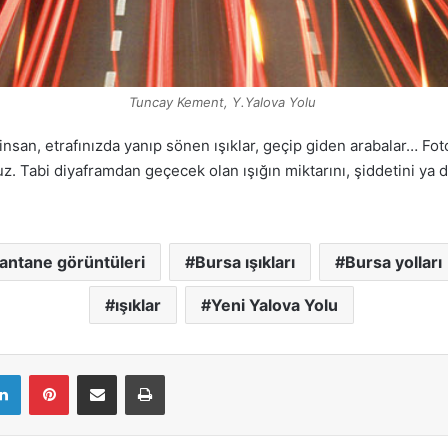
Tuncay Kement, Y.Yalova Yolu
nsan, etrafınızda yanıp sönen ışıklar, geçip giden arabalar… Fo
uz. Tabi diyaframdan geçecek olan ışığın miktarını, şiddetini ya 
antane görüntüleri
Bursa ışıkları
Bursa yolları
ışıklar
Yeni Yalova Yolu
LinkedIn
Pinterest
E-Mail ile paylaş
Yazdır