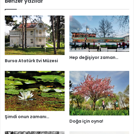
Benzer yazılar
Hep değişiyor zaman…
Bursa Atatürk Evi Müzesi
Şimdi onun zamanı…
Doğa için oyna!