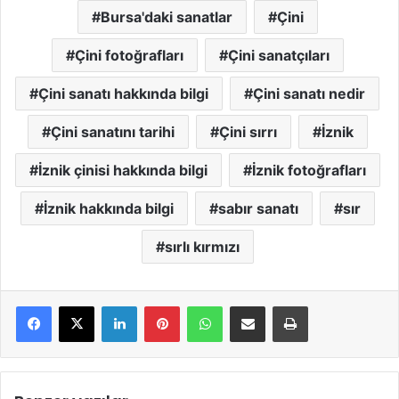
Bursa'daki sanatlar
Çini
Çini fotoğrafları
Çini sanatçıları
Çini sanatı hakkında bilgi
Çini sanatı nedir
Çini sanatını tarihi
Çini sırrı
İznik
İznik çinisi hakkında bilgi
İznik fotoğrafları
İznik hakkında bilgi
sabır sanatı
sır
sırlı kırmızı
LinkedIn
Pinterest
WhatsApp
E-Mail ile paylaş
Yazdır