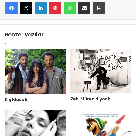
LinkedIn
Pinterest
WhatsApp
E-Mail ile paylaş
Yazdır
Benzer yazılar
Zeki Müren diyor ki…
Kış Masalı