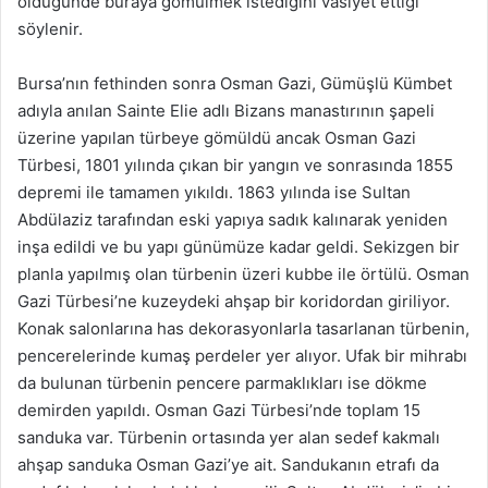
öldüğünde buraya gömülmek istediğini vasiyet ettiği
söylenir.
Bursa’nın fethinden sonra Osman Gazi, Gümüşlü Kümbet
adıyla anılan Sainte Elie adlı Bizans manastırının şapeli
üzerine yapılan türbeye gömüldü ancak Osman Gazi
Türbesi, 1801 yılında çıkan bir yangın ve sonrasında 1855
depremi ile tamamen yıkıldı. 1863 yılında ise Sultan
Abdülaziz tarafından eski yapıya sadık kalınarak yeniden
inşa edildi ve bu yapı günümüze kadar geldi. Sekizgen bir
planla yapılmış olan türbenin üzeri kubbe ile örtülü. Osman
Gazi Türbesi’ne kuzeydeki ahşap bir koridordan giriliyor.
Konak salonlarına has dekorasyonlarla tasarlanan türbenin,
pencerelerinde kumaş perdeler yer alıyor. Ufak bir mihrabı
da bulunan türbenin pencere parmaklıkları ise dökme
demirden yapıldı. Osman Gazi Türbesi’nde toplam 15
sanduka var. Türbenin ortasında yer alan sedef kakmalı
ahşap sanduka Osman Gazi’ye ait. Sandukanın etrafı da