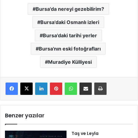
Bursa'da nereyi gezebilirim?
Bursa'daki Osmanlı izleri
Bursa'daki tarihi yerler
Bursa'nın eski fotoğrafları
Muradiye Külliyesi
LinkedIn
Pinterest
WhatsApp
E-Mail ile paylaş
Yazdır
Benzer yazılar
Taş ve Leyla