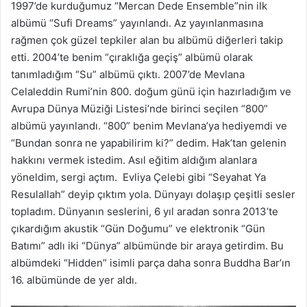
1997’de kurduğumuz “Mercan Dede Ensemble”nin ilk
albümü “Sufi Dreams” yayınlandı. Az yayınlanmasına
rağmen çok güzel tepkiler alan bu albümü diğerleri takip
etti. 2004’te benim “çıraklığa geçiş” albümü olarak
tanımladığım “Su” albümü çıktı. 2007’de Mevlana
Celaleddin Rumi’nin 800. doğum günü için hazırladığım ve
Avrupa Dünya Müziği Listesi’nde birinci seçilen “800”
albümü yayınlandı. “800” benim Mevlana’ya hediyemdi ve
“Bundan sonra ne yapabilirim ki?” dedim. Hak’tan gelenin
hakkını vermek istedim. Asıl eğitim aldığım alanlara
yöneldim, sergi açtım. Evliya Çelebi gibi “Seyahat Ya
Resulallah” deyip çıktım yola. Dünyayı dolaşıp çeşitli sesler
topladım. Dünyanın seslerini, 6 yıl aradan sonra 2013’te
çıkardığım akustik “Gün Doğumu” ve elektronik “Gün
Batımı” adlı iki “Dünya” albümünde bir araya getirdim. Bu
albümdeki “Hidden” isimli parça daha sonra Buddha Bar’ın
16. albümünde de yer aldı.