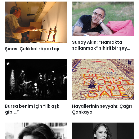
Sunay Akın: “Hamakta
sallanmak” sihirli bir şey…
Şinasi Çelikkol röportajı
Bursa benim için “ilk aşk
Hayallerinin seyyahı: Çağrı
gibi…”
Çankaya