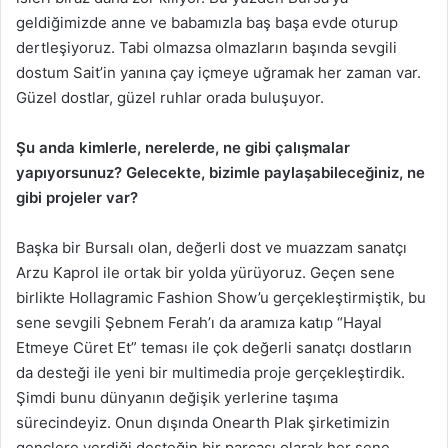
geldiğimizde anne ve babamızla baş başa evde oturup
dertleşiyoruz. Tabi olmazsa olmazların başında sevgili
dostum Sait’in yanına çay içmeye uğramak her zaman var.
Güzel dostlar, güzel ruhlar orada buluşuyor.
Şu anda kimlerle, nerelerde, ne gibi çalışmalar
yapıyorsunuz? Gelecekte, bizimle paylaşabileceğiniz, ne
gibi projeler var?
Başka bir Bursalı olan, değerli dost ve muazzam sanatçı
Arzu Kaprol ile ortak bir yolda yürüyoruz. Geçen sene
birlikte Hollagramic Fashion Show’u gerçekleştirmiştik, bu
sene sevgili Şebnem Ferah’ı da aramıza katıp “Hayal
Etmeye Cüret Et” teması ile çok değerli sanatçı dostların
da desteği ile yeni bir multimedia proje gerçekleştirdik.
Şimdi bunu dünyanın değişik yerlerine taşıma
sürecindeyiz. Onun dışında Onearth Plak şirketimizin
gençlere verdiği desteğin bir parçası olarak her sene