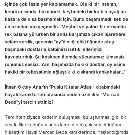
içinde çok fazla yer kaplamamak. Ola ki bir insanın,
kendi acısında, hüznünde, keyfindeki bir kalbin ayağına
kazara da olsa basmamak için. Bunu başaramadı isek de
en azından vazgeçmedik. Meçhul ve yalnız bir ormanda
tek başına yürürken bir anda karşımıza çıkan işaretlere
selam verdik, gecenin “ay”dınlığı çöktüğünde ateş
başındaki dostlarla kalbimizi ısıttık, ellerimizi
kavuşturduk. Şu koskoca âlemde vücudumuz kimsesiz,
ruhumuz sessiz. Yanı başımızda hakiki dostlar, öylesine
hakiki bir tebessümle ağlaştık ki kıskandı kahkahalar…”
İhsan Oktay Anar’ın “Puslu Kıtalar Atlası” kitabındaki
hayali karakterleri arasında neden özellikle “Mercan
Dede”yi tercih ettiniz?
Tercihten ziyade kaderin buluşması, buluşturması gibi bir
şeydi. İlk okuduğum anda kendimden çok şey olduğunu
hissettim Havai Mercan Dede karakterinde. Yaşlandığımda