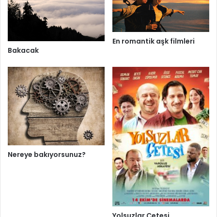
En romantik aşk filmleri
Bakacak
Nereye bakıyorsunuz?
Yolsuzlar Çetesi