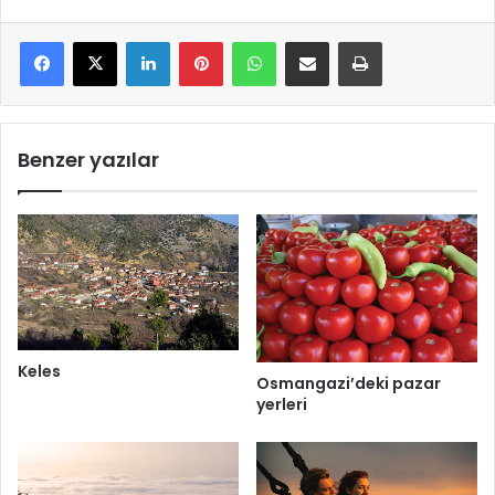
LinkedIn
Pinterest
WhatsApp
E-Mail ile paylaş
Yazdır
Benzer yazılar
Keles
Osmangazi’deki pazar
yerleri