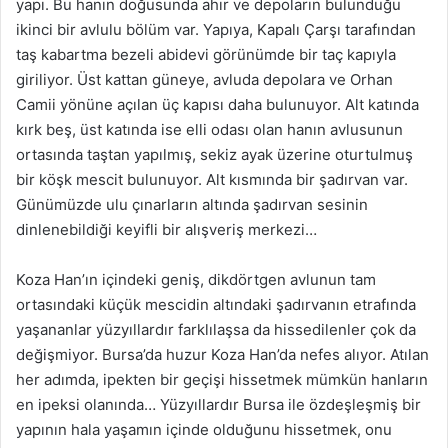
yapı. Bu hanın doğusunda ahır ve depoların bulunduğu
ikinci bir avlulu bölüm var. Yapıya, Kapalı Çarşı tarafından
taş kabartma bezeli abidevi görünümde bir taç kapıyla
giriliyor. Üst kattan güneye, avluda depolara ve Orhan
Camii yönüne açılan üç kapısı daha bulunuyor. Alt katında
kırk beş, üst katında ise elli odası olan hanın avlusunun
ortasında taştan yapılmış, sekiz ayak üzerine oturtulmuş
bir köşk mescit bulunuyor. Alt kısmında bir şadırvan var.
Günümüzde ulu çınarların altında şadırvan sesinin
dinlenebildiği keyifli bir alışveriş merkezi…
Koza Han’ın içindeki geniş, dikdörtgen avlunun tam
ortasındaki küçük mescidin altındaki şadırvanın etrafında
yaşananlar yüzyıllardır farklılaşsa da hissedilenler çok da
değişmiyor. Bursa’da huzur Koza Han’da nefes alıyor. Atılan
her adımda, ipekten bir geçişi hissetmek mümkün hanların
en ipeksi olanında… Yüzyıllardır Bursa ile özdeşleşmiş bir
yapının hala yaşamın içinde olduğunu hissetmek, onu