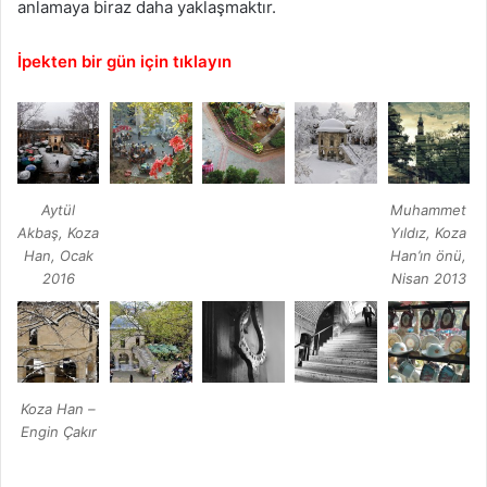
anlamaya biraz daha yaklaşmaktır.
İpekten bir gün için tıklayın
Aytül
Muhammet
Akbaş, Koza
Yıldız, Koza
Han, Ocak
Han’ın önü,
2016
Nisan 2013
Koza Han –
Engin Çakır