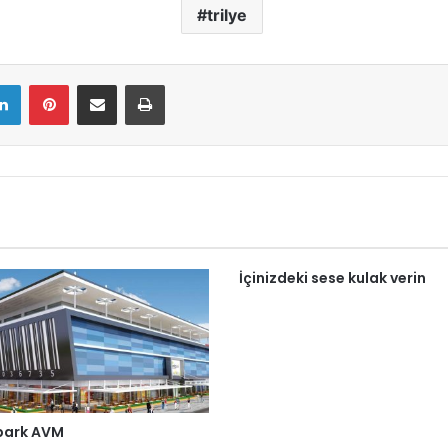
trilye
LinkedIn
Pinterest
E-Mail ile paylaş
Yazdır
İçinizdeki sese kulak verin
park AVM