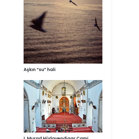
Aşkın “su” hali
I. Murad Hüdavendigar Cami