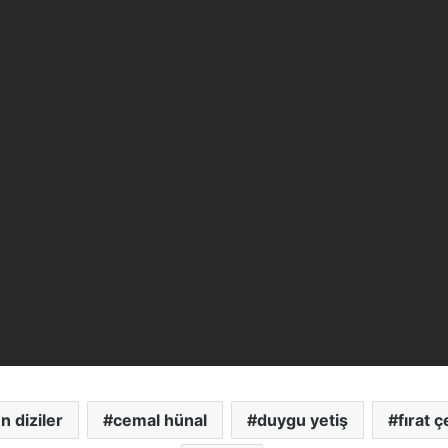
n diziler
cemal hünal
duygu yetiş
fırat ç