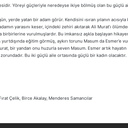
ilesidir. Yöreyi güçleriyle neredeyse ikiye bölmüş olan bu güçlü 
ün, yerde yatan bir adam görür. Kendisini ısıran yılanın acısıyla
damın yarasını keser, içindeki zehiri akıtarak Ali Murat’ı ölümde
a birbirlerine vurulmuşlardır. Bu imkansız aşkla başlayan hikaye
n yurtdışında eğitim görmüş, aykırı torunu Masum da Esmer’e vu
Murat, bir yandan onu huzurla seven Masum. Esmer artık hayatın m
orundadır. Bu iki güçlü aile ortasında güçlü bir kadın olacaktır.
ırat Çelik, Birce Akalay, Menderes Samancılar