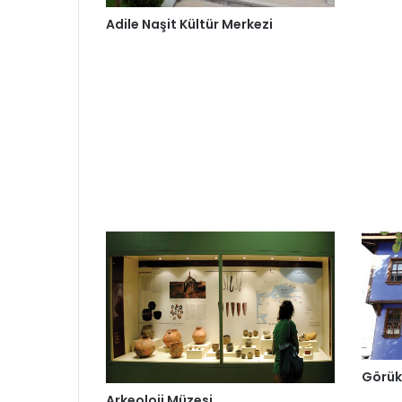
Adile Naşit Kültür Merkezi
Görük
Arkeoloji Müzesi