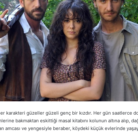
arakteri güzeller güzeli genç bir kızdır. Her gün saatlerce dolaş
ine bakmaktan eskittiği masal kitabını kolunun altına alıp, dağl
olan amcası ve yengesiyle beraber, köydeki küçük evlerinde yaşa