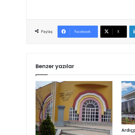
Facebook
X
Paylaş
Benzer yazılar
Ardıç