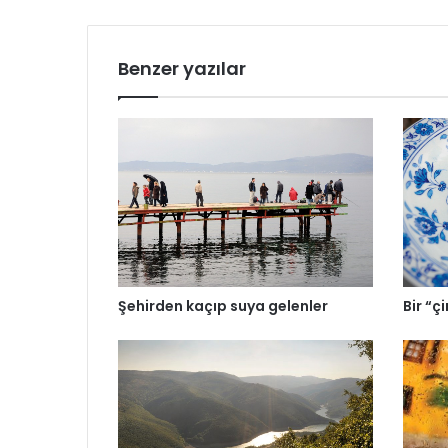
Benzer yazılar
Şehirden kaçıp suya gelenler
Bir “ç