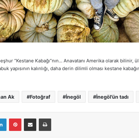
ın meşhur “Kestane Kabağı”nın… Anavatanı Amerika olarak bilinir, 
buk yapısının kalınlığı, daha derin dilimli olması kestane kabağı
man Ak
Fotoğraf
İnegöl
İnegöl'ün tadı
LinkedIn
Pinterest
E-Mail ile paylaş
Yazdır