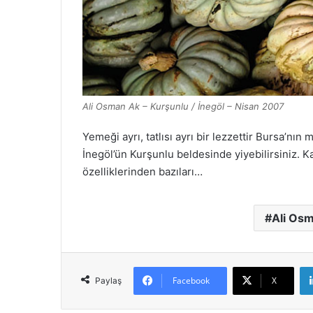
Ali Osman Ak – Kurşunlu / İnegöl – Nisan 2007
Yemeği ayrı, tatlısı ayrı bir lezzettir Bursa’n
İnegöl’ün Kurşunlu beldesinde yiyebilirsiniz. Ka
özelliklerinden bazıları…
Ali Os
Facebook
X
Paylaş