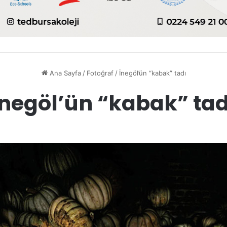
Ana Sayfa
/
Fotoğraf
/
İnegöl’ün “kabak” tadı
İnegöl’ün “kabak” tad