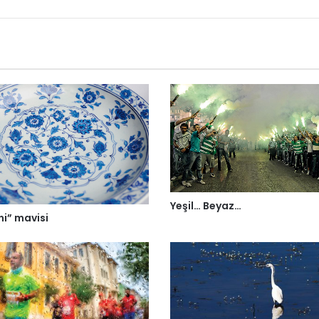
Yeşil… Beyaz…
ini” mavisi