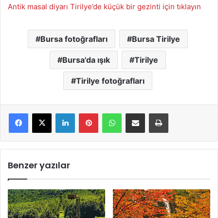
Antik masal diyarı Tirilye’de küçük bir gezinti için tıklayın
Bursa fotoğrafları
Bursa Tirilye
Bursa'da ışık
Tirilye
Tirilye fotoğrafları
LinkedIn
Pinterest
WhatsApp
E-Mail ile paylaş
Yazdır
Benzer yazılar