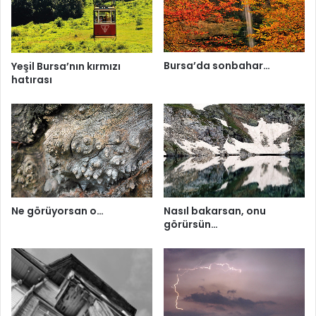
Bursa’da sonbahar…
Yeşil Bursa’nın kırmızı
hatırası
Ne görüyorsan o…
Nasıl bakarsan, onu
görürsün…