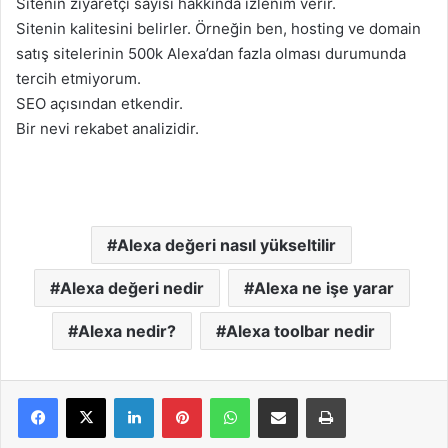
Sitenin ziyaretçi sayısı hakkında izlenim verir.
Sitenin kalitesini belirler. Örneğin ben, hosting ve domain
satış sitelerinin 500k Alexa’dan fazla olması durumunda
tercih etmiyorum.
SEO açısından etkendir.
Bir nevi rekabet analizidir.
Alexa değeri nasıl yükseltilir
Alexa değeri nedir
Alexa ne işe yarar
Alexa nedir?
Alexa toolbar nedir
LinkedIn
Pinterest
WhatsApp
E-Mail ile paylaş
Yazdır