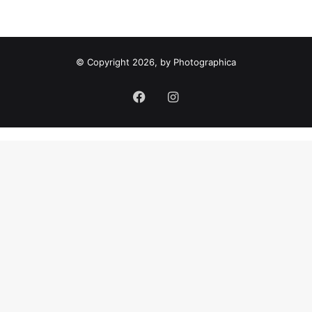
m
a
:
© Copyright 2026, by Photographica
Facebook
Instagram