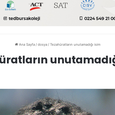
Ana Sayfa
/
dosya
/
Tezahüratların unutamadığı isim
üratların unutamadığ