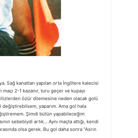
a. Sağ kanattan yapılan orta İngiltere kalecisi
in maçı 2-1 kazanır, turu geçer ve kupayı
İngilizlerden özür dilemesine neden olacak golü
hi değiştirebilsem, yaparım. Ama gol hala
eğiştiremem. Şimdi bütün yapabileceğim
sının sebebiydi artık… Aynı maçta attığı, kendi
arasında olsa gerek. Bu gol daha sonra “Asrın