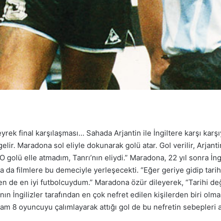
k final karşılaşması… Sahada Arjantin ile İngiltere karşı karşıy
elir. Maradona sol eliyle dokunarak golü atar. Gol verilir, Arjant
: “O golü elle atmadım, Tanrı’nın eliydi.” Maradona, 22 yıl sonra 
ya da filmlere bu demeciyle yerleşecekti. “Eğer geriye gidip tari
en de en iyi futbolcuydum.” Maradona özür dileyerek, “Tarihi d
n İngilizler tarafından en çok nefret edilen kişilerden biri olma
tam 8 oyuncuyu çalımlayarak attığı gol de bu nefretin sebepleri 