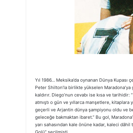
Yıl 1986… Meksika’da oynanan Dünya Kupası çeyre
Peter Shilton’la birlikte yükselen Maradona’ya g
kaldırır. Diego’nun cevabı ise kısa ve tarihidir
atmıştı o gün ve yıllarca manşetlere, kitaplara 
geçerli ve Arjantin dünya şampiyonu oldu ve b
geleceğe bakmaktan ibaret.” Bu gol, Maradona’nı
yarı sahasından kale önüne kadar, kaleci dâhil 
Golü” seçilmişti…