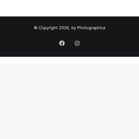
m
a
:
© Copyright 2026, by Photographica
Facebook
Instagram