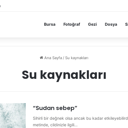
m
Bursa
Fotoğraf
Gezi
Dosya
S
Ana Sayfa
/
Su kaynakları
Su kaynakları
“Sudan sebep”
Sihirli bir değnek olsa ancak bu kadar etkileyebilirdi 
metinde, cildinizle ilgili…