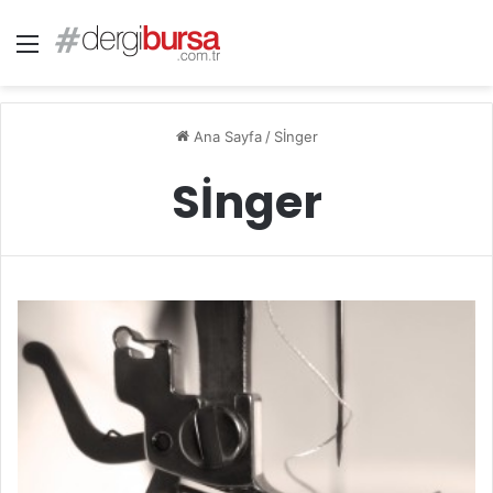
Menü
Ana Sayfa
/
Sİnger
Sİnger