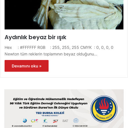
Aydınlık beyaz bir ışık
Hex : #FFFFFF RGB : 255, 255, 255 CMYK : 0, 0, 0, 0
Newton tüm reklerin toplamının beyaz olduğunu…
Devamını oku »