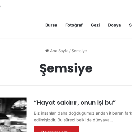
m
Bursa
Fotoğraf
Gezi
Dosya
S
Ana Sayfa
/
Şemsiye
Şemsiye
“Hayat saldırır, onun işi bu”
Biz insanlar, daha doğduğumuz andan itibaren farkı
edilmişizdir. Bu süreci belki de dünyaya…