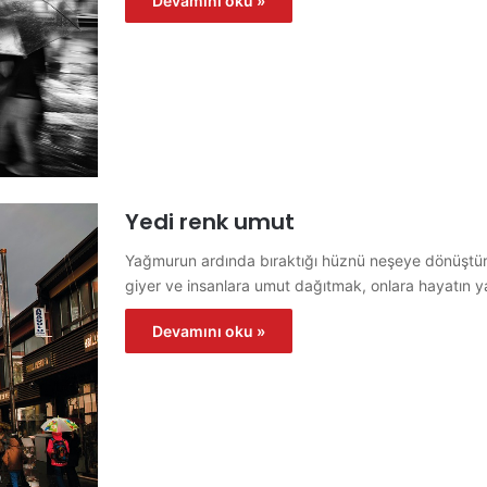
Devamını oku »
Yedi renk umut
Yağmurun ardında bıraktığı hüznü neşeye dönüştürü
giyer ve insanlara umut dağıtmak, onlara hayatın
Devamını oku »