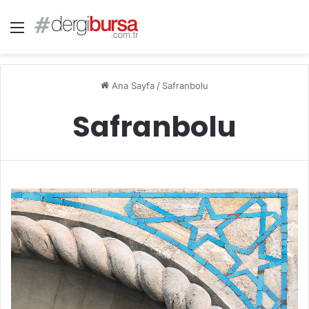
Menü
Ana Sayfa
/
Safranbolu
Safranbolu