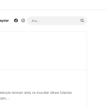
Facebook
Instagram
Ara...
ayılar
rıyla tanınan ateş ve buzullar ülkesi İzlanda.
luşan,…