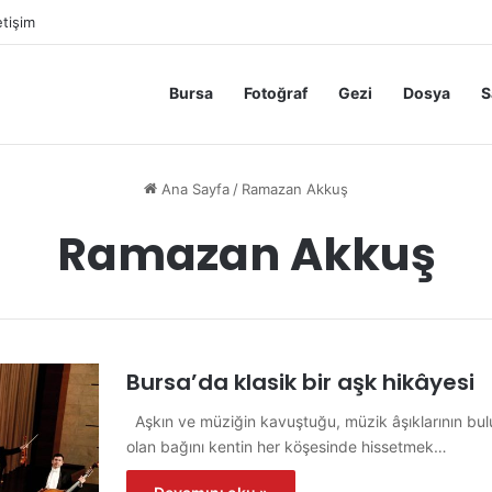
etişim
Bursa
Fotoğraf
Gezi
Dosya
S
Ana Sayfa
/
Ramazan Akkuş
Ramazan Akkuş
Bursa’da klasik bir aşk hikâyesi
Aşkın ve müziğin kavuştuğu, müzik âşıklarının bulu
olan bağını kentin her köşesinde hissetmek…