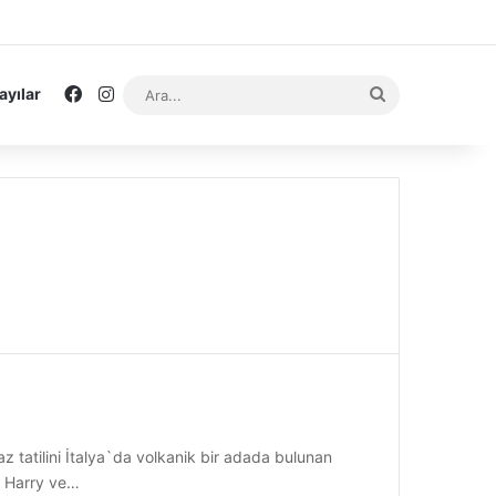
Facebook
Instagram
Ara...
ayılar
az tatilini İtalya`da volkanik bir adada bulunan
si Harry ve…