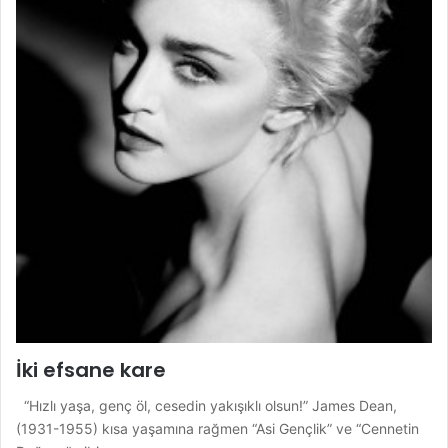
İki efsane kare
“Hızlı yaşa, genç öl, cesedin yakışıklı olsun!” James Dean,
(1931-1955) kısa yaşamına rağmen “Asi Gençlik” ve “Cennetin