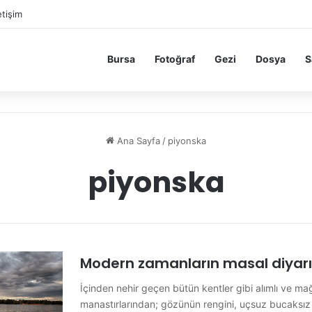
etişim
Bursa
Fotoğraf
Gezi
Dosya
S
Ana Sayfa
/
piyonska
piyonska
Modern zamanların masal diyarı:
İçinden nehir geçen bütün kentler gibi alımlı ve mağr
manastırlarından; gözünün rengini, uçsuz bucaksız y