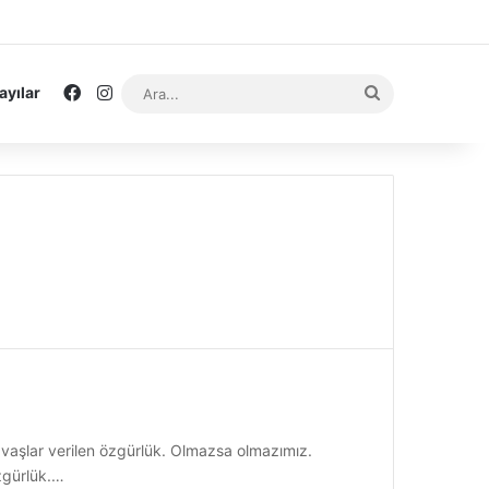
Facebook
Instagram
Ara...
ayılar
savaşlar verilen özgürlük. Olmazsa olmazımız.
zgürlük.…