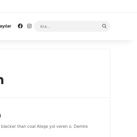
Facebook
Instagram
Ara...
ayılar
n
a
lacker than coal Ateşe yol veren o. Demire