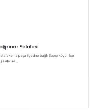
̆pınar Şelalesi
ustafakemalpaşa ilçesine bağlı Şapçı köyü; ilçe
 şelale ise…