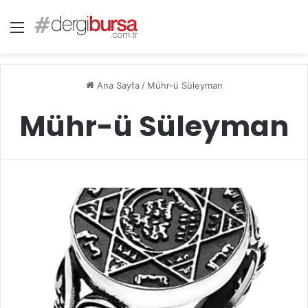
Menü
Ana Sayfa
/
Mühr-ü Süleyman
Mühr-ü Süleyman