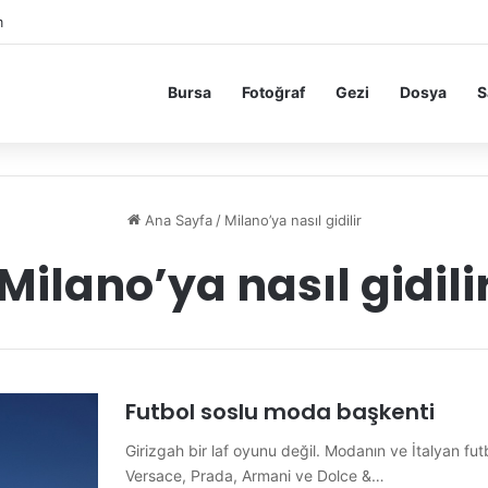
m
Bursa
Fotoğraf
Gezi
Dosya
S
Ana Sayfa
/
Milano’ya nasıl gidilir
Milano’ya nasıl gidili
Futbol soslu moda başkenti
Girizgah bir laf oyunu değil. Modanın ve İtalyan fu
Versace, Prada, Armani ve Dolce &…