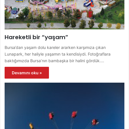
Hareketli bir “yaşam”
Bursa’dan yaşam dolu kareler ararken karşımıza çıkan
Lunapark, her haliyle yaşamın ta kendisiydi. Fotoğraflara
baktığımızda Bursa’nın bambaşka bir halini gördük.…
Devamını oku »