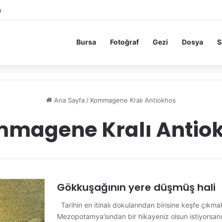
m
Bursa
Fotoğraf
Gezi
Dosya
S
Ana Sayfa
/
Kommagene Kralı Antiokhos
magene Kralı Antio
Gökkuşağının yere düşmüş hali
Tarihin en itinalı dokularından birisine keşfe çıkm
Mezopotamya’sından bir hikayeniz olsun istiyorsan