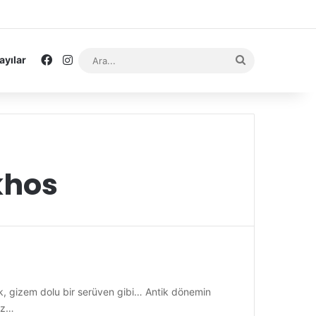
Facebook
Instagram
Ara...
ayılar
khos
ak, gizem dolu bir serüven gibi… Antik dönemin
ız…