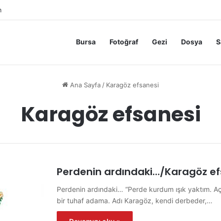
m
Bursa
Fotoğraf
Gezi
Dosya
S
Ana Sayfa
/
Karagöz efsanesi
Karagöz efsanesi
Perdenin ardındaki…/Karagöz ef
Perdenin ardındaki… “Perde kurdum ışık yaktım. Açı
bir tuhaf adama. Adı Karagöz, kendi derbeder,…