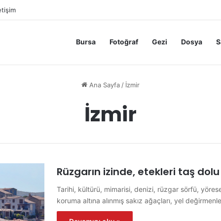
etişim
Bursa
Fotoğraf
Gezi
Dosya
S
Ana Sayfa
/
İzmir
İzmir
Rüzgarın izinde, etekleri taş dolu 
Tarihi, kültürü, mimarisi, denizi, rüzgar sörfü, yöresel
koruma altına alınmış sakız ağaçları, yel değirmenl