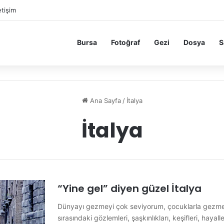
etişim
Bursa
Fotoğraf
Gezi
Dosya
S
Ana Sayfa
/
İtalya
İtalya
“Yine gel” diyen güzel İtalya
Dünyayı gezmeyi çok seviyorum, çocuklarla gezmey
sırasındaki gözlemleri, şaşkınlıkları, keşifleri, ha