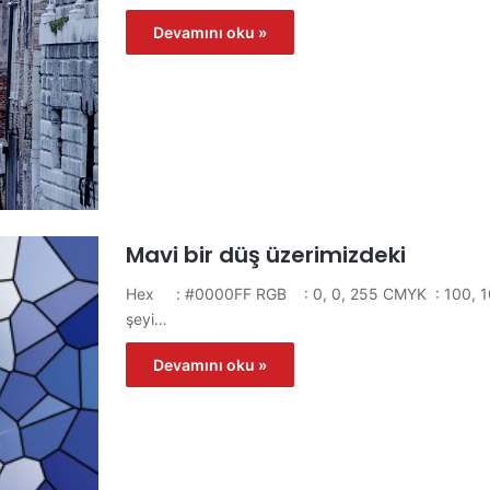
Devamını oku »
Mavi bir düş üzerimizdeki
Hex : #0000FF RGB : 0, 0, 255 CMYK : 100, 100, 0
şeyi…
Devamını oku »