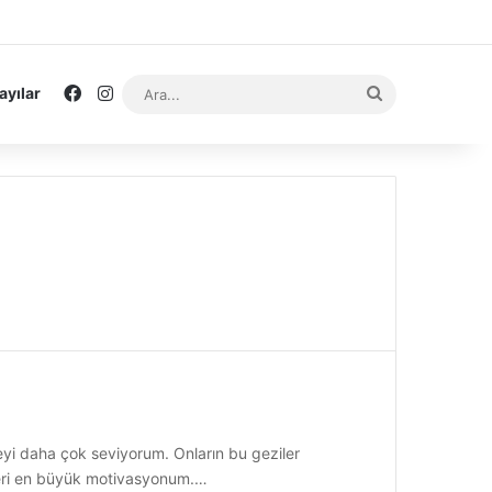
Facebook
Instagram
Ara...
ayılar
i daha çok seviyorum. Onların bu geziler
yalleri en büyük motivasyonum.…