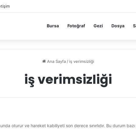
etişim
Bursa
Fotoğraf
Gezi
Dosya
S
Ana Sayfa
/
iş verimsizliği
iş verimsizliği
nda oturur ve hareket kabiliyeti son derece sınırlıdır. Bu durum bazı f