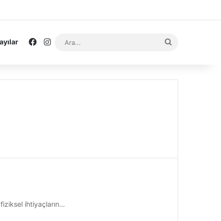
Facebook
Instagram
Ara...
ayılar
iziksel ihtiyaçların…