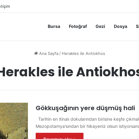
etişim
Bursa
Fotoğraf
Gezi
Dosya
S
Ana Sayfa
/
Herakles ile Antiokhos
Herakles ile Antiokho
Gökkuşağının yere düşmüş hali
Tarihin en itinalı dokularından birisine keşfe çıkm
Mezopotamya’sından bir hikayeniz olsun istiyorsan