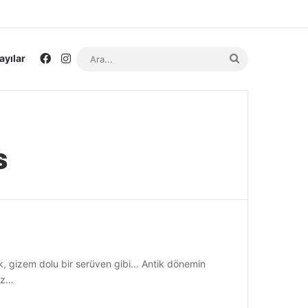
Facebook
Instagram
Ara...
ayılar
s
ak, gizem dolu bir serüven gibi… Antik dönemin
ız…