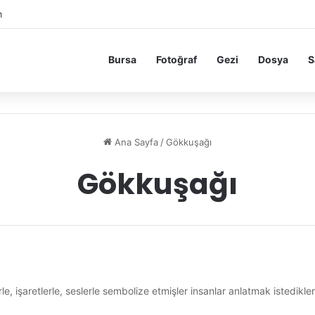
m
Bursa
Fotoğraf
Gezi
Dosya
S
Ana Sayfa
/
Gökkuşağı
Gökkuşağı
llerle, işaretlerle, seslerle sembolize etmişler insanlar anlatmak istedi