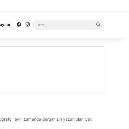
Facebook
Instagram
Ara...
ayılar
ı
oğrafçı, aynı zamanda dergimizin yazarı olan Celil
…