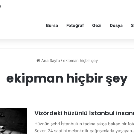
m
Bursa
Fotoğraf
Gezi
Dosya
S
Ana Sayfa
/
ekipman hiçbir şey
ekipman hiçbir şey
Vizördeki hüzünlü İstanbul insan
Hüznün şehri İstanbul’un tadına sıkça bakan bir fot
Sezer, 24 saatini melankolik çağrışımlarla yaşayan