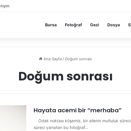
etişim
Bursa
Fotoğraf
Gezi
Dosya
S
Ana Sayfa
/
Doğum sonrası
Doğum sonrası
Hayata acemi bir “merhaba”
Odak noktası köşemiz, bir ailenin mutluluk sürec
süreci yansıtan bu fotoğraf…