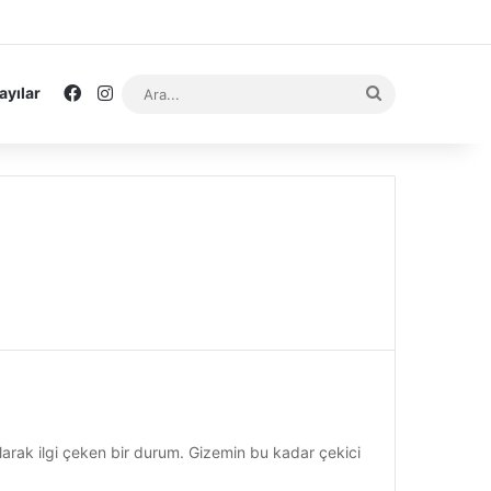
Facebook
Instagram
Ara...
ayılar
ı
larak ilgi çeken bir durum. Gizemin bu kadar çekici