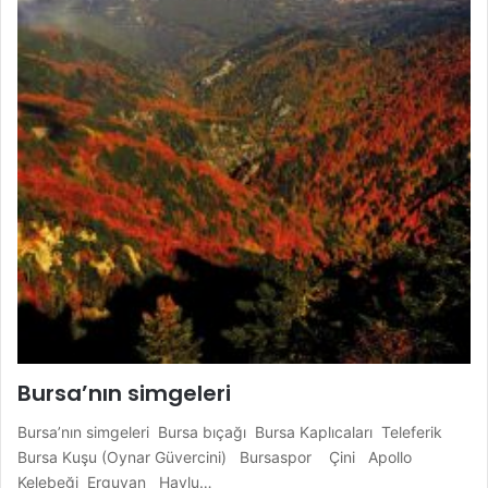
Bursa’nın simgeleri
Bursa’nın simgeleri Bursa bıçağı Bursa Kaplıcaları Teleferik
Bursa Kuşu (Oynar Güvercini) Bursaspor Çini Apollo
Kelebeği Erguvan Havlu…