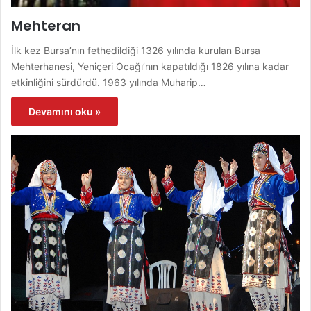
Mehteran
İlk kez Bursa’nın fethedildiği 1326 yılında kurulan Bursa
Mehterhanesi, Yeniçeri Ocağı’nın kapatıldığı 1826 yılına kadar
etkinliğini sürdürdü. 1963 yılında Muharip…
Devamını oku »