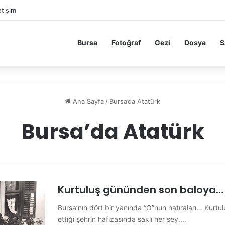
etişim
Bursa
Fotoğraf
Gezi
Dosya
S
Ana Sayfa
/
Bursa’da Atatürk
Bursa’da Atatürk
Kurtuluş gününden son baloya…
Bursa’nın dört bir yanında “O”nun hatıraları… Kurtu
ettiği şehrin hafızasında saklı her şey.…