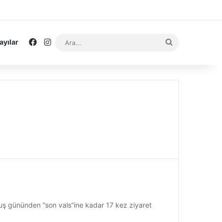
Facebook
Instagram
Ara...
ayılar
luş gününden “son vals”ine kadar 17 kez ziyaret