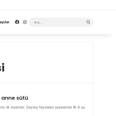
Facebook
Instagram
Ara...
ayılar
i
ay anne sütü
z ilk besindir. Sayısız faydaları sayesinde ilk 6 ay